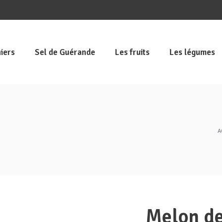
iers
Sel de Guérande
Les fruits
Les légumes
A
Melon d