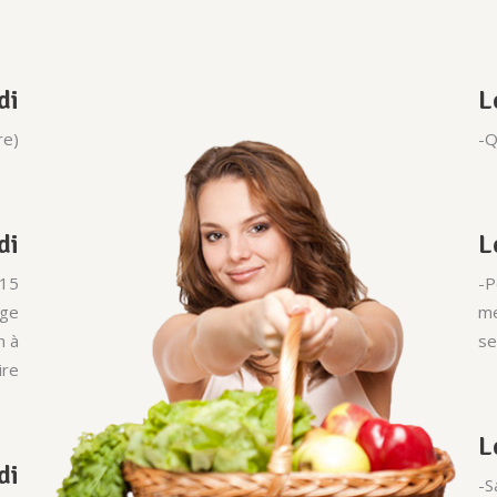
di
L
re)
-Q
di
L
 15
-P
ige
me
n à
se
ire
L
di
-S