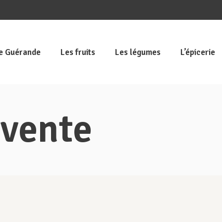
de Guérande
Les fruits
Les légumes
L’épicerie
 vente