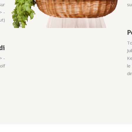
sur
su
> -
ut)
P
To
di
Ju
> -
Ke
olf
le
di